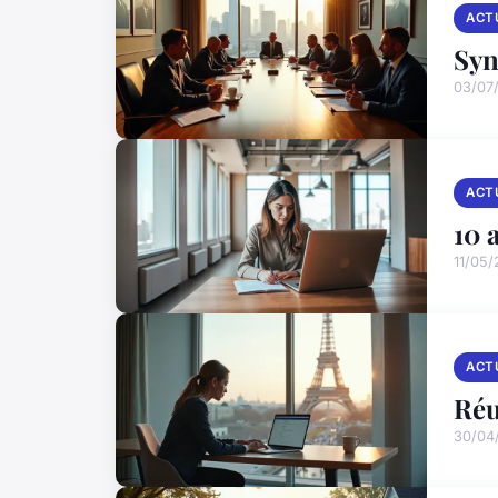
ACT
Syn
03/07
ACT
10 
11/05/
ACT
Réu
30/04