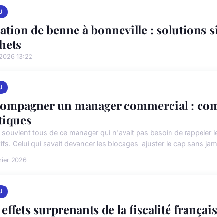
U
ation de benne à bonneville : solutions s
hets
/2026 13:22
U
ompagner un manager commercial : compé
tiques
 souvient tous de ce manager qui n'avait pas besoin de rappeler 
ifs. Celui qui savait devancer les blocages, ajuster le cap sans jama
rier 2026
U
 effets surprenants de la fiscalité français