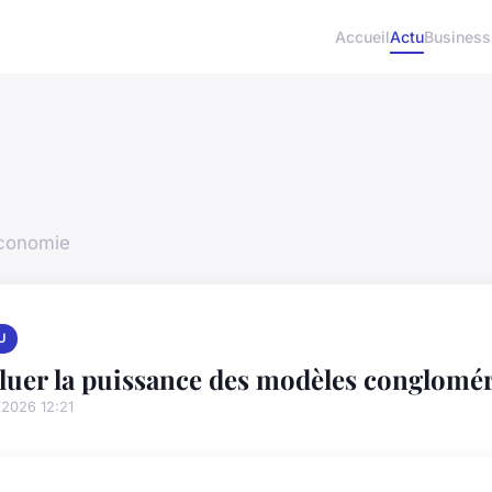
Accueil
Actu
Business
économie
U
luer la puissance des modèles congloméra
/2026 12:21