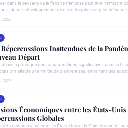
er dans le paysage de la fiscalité française peut être intimidant pou
rucial dans le développement de ces entreprises et peut influencer 
il 2025
U
 Répercussions Inattendues de la Pandém
veau Départ
ndémie a provoqué des transformations significatives dans le tis
iats ont affecté une multitude d'entreprises, entraînant des adapta
il 2025
U
sions Économiques entre les États-Unis 
ercussions Globales
onflits commerciaux entre les États-Unis et la Chine trouvent leur