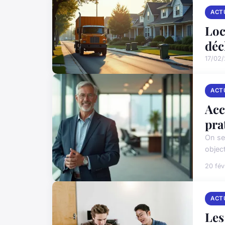
ACT
Loc
déc
17/02
ACT
Acc
pra
On se
object
20 fév
ACT
Les