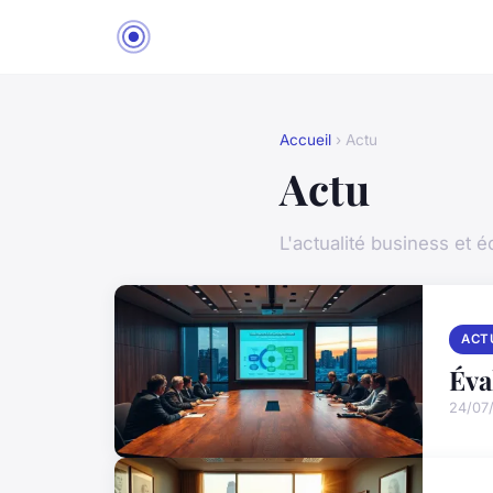
Accueil
› Actu
Actu
L'actualité business et 
ACT
Éva
24/07