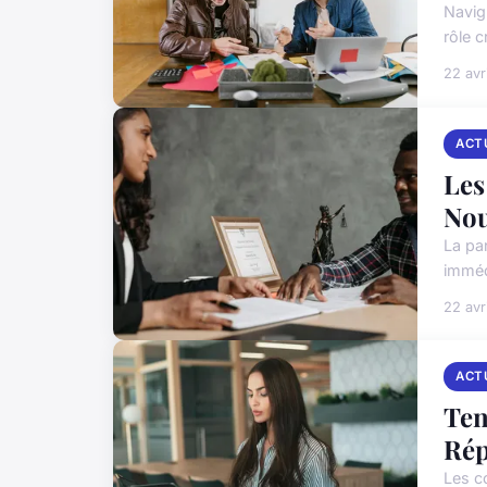
Navigu
rôle c
22 avr
ACT
Les
Nou
La pa
imméd
22 avr
ACT
Ten
Rép
Les c