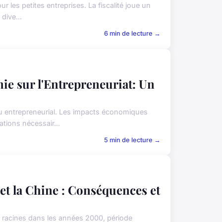
r les petites entreprises. La fiscalité joue un
dive...
6 min de lecture →
ie sur l'Entrepreneuriat: Un
su entrepreneurial. Les impacts économiques
tions nécessair...
5 min de lecture →
et la Chine : Conséquences et
s racines dans les années 2000, période