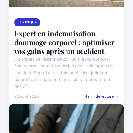
JURIDIQUE
Expert en indemnisation
dommage corporel : optimiser
vos gains après un accident
Un expert en indemnisation dommage corporel
évalue précisément les préjudices subis après un
accident. Son rôle, à la fois médical et juridique,
garantit une réparation juste, en s'appuyant sur
des cr...
22 août 2025
4 min de lecture →